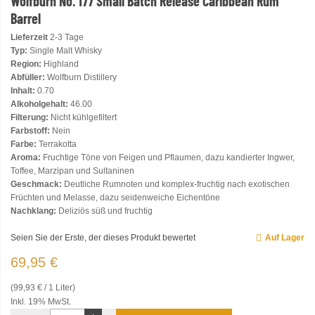
Wolfburn No. 177 Small Batch Release Caribbean Rum
Barrel
Lieferzeit
2-3 Tage
Typ:
Single Malt Whisky
Region:
Highland
Abfüller:
Wolfburn Distillery
Inhalt:
0.70
Alkoholgehalt:
46.00
Filterung:
Nicht kühlgefiltert
Farbstoff:
Nein
Farbe:
Terrakotta
Aroma:
Fruchtige Töne von Feigen und Pflaumen, dazu kandierter Ingwer,
Toffee, Marzipan und Sultaninen
Geschmack:
Deutliche Rumnoten und komplex-fruchtig nach exotischen
Früchten und Melasse, dazu seidenweiche Eichentöne
Nachklang:
Deliziös süß und fruchtig
Seien Sie der Erste, der dieses Produkt bewertet
Auf Lager
69,95 €
(99,93 € / 1 Liter)
Inkl. 19% MwSt.