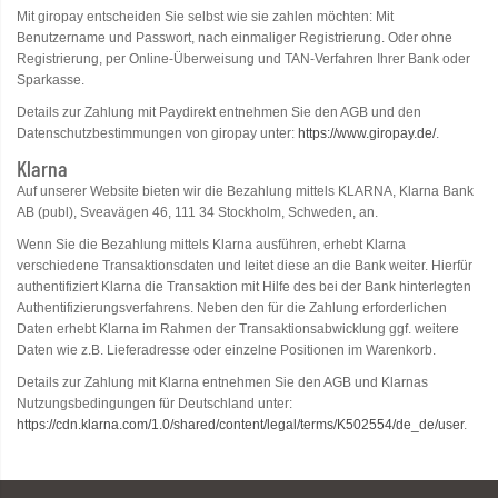
Mit giropay entscheiden Sie selbst wie sie zahlen möchten: Mit
Benutzername und Passwort, nach einmaliger Registrierung. Oder ohne
Registrierung, per Online-Überweisung und TAN-Verfahren Ihrer Bank oder
Sparkasse.
Details zur Zahlung mit Paydirekt entnehmen Sie den AGB und den
Datenschutzbestimmungen von giropay unter:
https://www.giropay.de/
.
Klarna
Auf unserer Website bieten wir die Bezahlung mittels KLARNA, Klarna Bank
AB (publ), Sveavägen 46, 111 34 Stockholm, Schweden, an.
Wenn Sie die Bezahlung mittels Klarna ausführen, erhebt Klarna
verschiedene Transaktionsdaten und leitet diese an die Bank weiter. Hierfür
authentifiziert Klarna die Transaktion mit Hilfe des bei der Bank hinterlegten
Authentifizierungsverfahrens. Neben den für die Zahlung erforderlichen
Daten erhebt Klarna im Rahmen der Transaktionsabwicklung ggf. weitere
Daten wie z.B. Lieferadresse oder einzelne Positionen im Warenkorb.
Details zur Zahlung mit Klarna entnehmen Sie den AGB und Klarnas
Nutzungsbedingungen für Deutschland unter:
https://cdn.klarna.com/1.0/shared/content/legal/terms/K502554/de_de/user
.