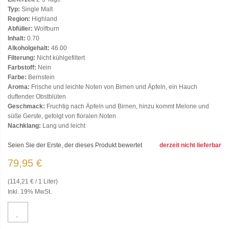
Typ:
Single Malt
Region:
Highland
Abfüller:
Wolfburn
Inhalt:
0.70
Alkoholgehalt:
46.00
Filterung:
Nicht kühlgefiltert
Farbstoff:
Nein
Farbe:
Bernstein
Aroma:
Frische und leichte Noten von Birnen und Äpfeln, ein Hauch
duftender Obstblüten
Geschmack:
Fruchtig nach Äpfeln und Birnen, hinzu kommt Melone und
süße Gerste, gefolgt von floralen Noten
Nachklang:
Lang und leicht
Seien Sie der Erste, der dieses Produkt bewertet
derzeit nicht lieferbar
79,95 €
(114,21 € / 1 Liter)
Inkl. 19% MwSt.