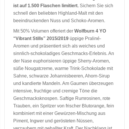
ist auf 1.500 Flaschen limitiert.
Sichern Sie sich
schnell den beliebten Highland-Malt mit den
beeindruckenden Nuss und Schoko-Aromen.
Mit 50% Volumen offeriert der
Wolfburn 4 YO
“Vibrant Stills” 2015/2019
üppige Praliné-
Aromen und präsentiert sich als weiches und
sinnlich-schokoladiges Geschmacks-Erlebnis. An
der Nase euphorisieren üppige Sherry-Aromen,
süße Nougatcreme, warme Trink-Schokolade mit
Sahne, schwarze Johannisbeeren, Ahorn-Sirup
und kandierte Mandeln. Am Gaumen überzeugen
intensive, fruchtige und cremige Töne die
Geschmacksknospen. Saftige Rumrosinen, rote
Trauben, ein Spritzer von frischer Blutorange, fein
kombiniert mit einer Gewürzen-Mischung aus
Piment, Ingwer und gerösteten Nüssen,
verzaubern mit geballter Kraft. Der Nachklang ist