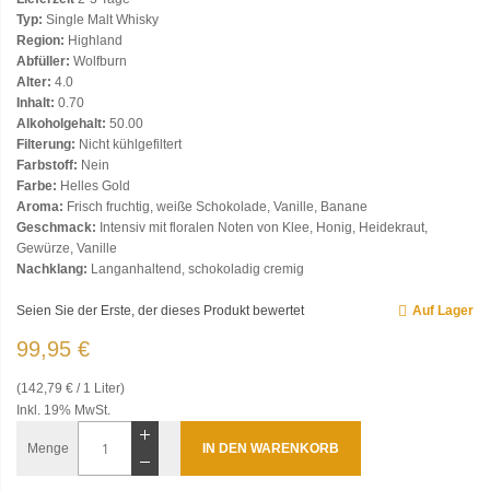
Typ:
Single Malt Whisky
Region:
Highland
Abfüller:
Wolfburn
Alter:
4.0
Inhalt:
0.70
Alkoholgehalt:
50.00
Filterung:
Nicht kühlgefiltert
Farbstoff:
Nein
Farbe:
Helles Gold
Aroma:
Frisch fruchtig, weiße Schokolade, Vanille, Banane
Geschmack:
Intensiv mit floralen Noten von Klee, Honig, Heidekraut,
Gewürze, Vanille
Nachklang:
Langanhaltend, schokoladig cremig
Seien Sie der Erste, der dieses Produkt bewertet
Auf Lager
99,95 €
(142,79 € / 1 Liter)
Inkl. 19% MwSt.
Menge
IN DEN WARENKORB