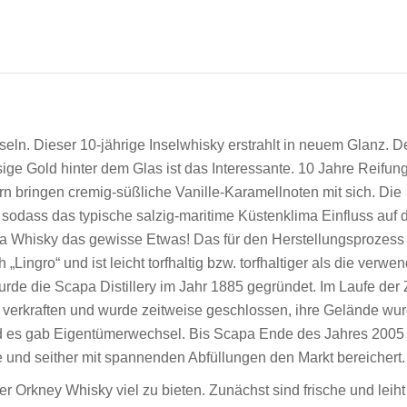
eln. Dieser 10-jährige Inselwhisky erstrahlt in neuem Glanz. D
ige Gold hinter dem Glas ist das Interessante. 10 Jahre Reifung
bringen cremig-süßliche Vanille-Karamellnoten mit sich. Die
sodass das typische salzig-maritime Küstenklima Einfluss auf 
a Whisky das gewisse Etwas! Das für den Herstellungsprozess
ngro“ und ist leicht torfhaltig bzw. torfhaltiger als die verwe
rde die Scapa Distillery im Jahr 1885 gegründet. Im Laufe der 
 verkraften und wurde zeitweise geschlossen, ihre Gelände wu
und es gab Eigentümerwechsel. Bis Scapa Ende des Jahres 2005
 und seither mit spannenden Abfüllungen den Markt bereichert.
 Orkney Whisky viel zu bieten. Zunächst sind frische und leiht