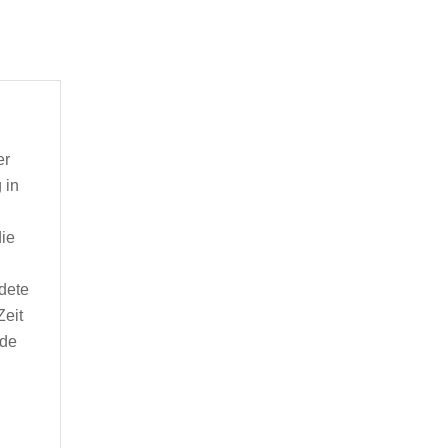
er
 in
die
ndete
Zeit
rde