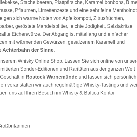
lekekse, Stachelbeeren, Plattpfirsiche, Karamellbonbons, Birne
üsse, Pflaumen, Limettenzeste und eine sehr feine Mentholnot
igen sich warme Noten von Apfelkompott, Zitrusfrüchten,
ber, geröstete Mandelsplitter, leichte Jodigkeit, Salzlakritze,
llte Eichenwürze. Der Abgang ist mittellang und einfacher
Nuancen mit wärmenden Gewürzen, gesalzenem Karamell und
e Achterbahn der Sinne.
 unserem Whisky Online Shop. Lassen Sie sich online von unse
limitierten Sonder-Editionen und Raritäten aus der ganzen Welt
Geschäft in
Rostock Warnemünde
und lassen sich persönlich
gen veranstalten wir auch regelmäßige Whisky-Tastings und wei
uen uns auf Ihren Besuch im Whisky & Baltica Kontor.
Großbritannien