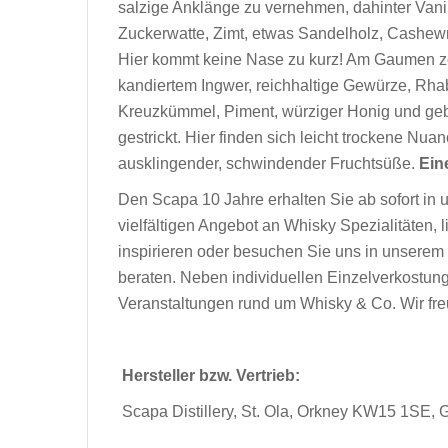
salzige Anklänge zu vernehmen, dahinter Vanil
Zuckerwatte, Zimt, etwas Sandelholz, Cashewn
Hier kommt keine Nase zu kurz! Am Gaumen ze
kandiertem Ingwer, reichhaltige Gewürze, Rhabar
Kreuzkümmel, Piment, würziger Honig und geba
gestrickt. Hier finden sich leicht trockene 
ausklingender, schwindender Fruchtsüße.
Ein
Den Scapa 10 Jahre erhalten Sie ab sofort in
vielfältigen Angebot an Whisky Spezialitäten, 
inspirieren oder besuchen Sie uns in unserem 
beraten. Neben individuellen Einzelverkostun
Veranstaltungen rund um Whisky & Co. Wir fre
Hersteller bzw. Vertrieb:
Scapa Distillery, St. Ola, Orkney KW15 1SE, 