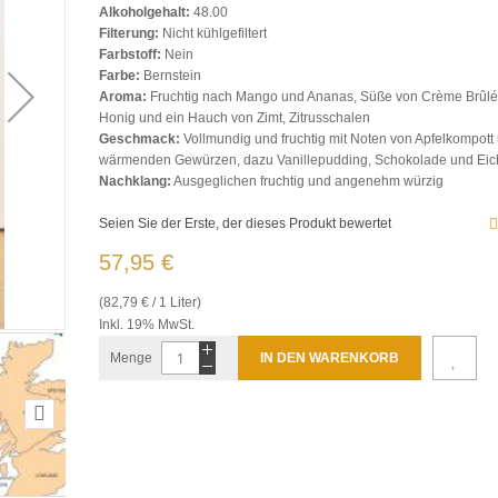
Alkoholgehalt:
48.00
Filterung:
Nicht kühlgefiltert
Farbstoff:
Nein
Farbe:
Bernstein
Aroma:
Fruchtig nach Mango und Ananas, Süße von Crème Brûlé
Honig und ein Hauch von Zimt, Zitrusschalen
Geschmack:
Vollmundig und fruchtig mit Noten von Apfelkompott
wärmenden Gewürzen, dazu Vanillepudding, Schokolade und Eic
Nachklang:
Ausgeglichen fruchtig und angenehm würzig
Seien Sie der Erste, der dieses Produkt bewertet
57,95 €
(82,79 € / 1 Liter)
Inkl. 19% MwSt.
Menge
IN DEN WARENKORB