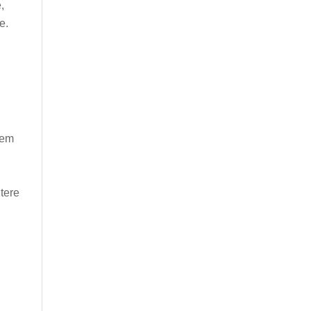
,
e.
rem
tere