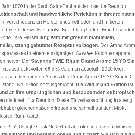
Jahr 1870 in der Stadt Saint-Paul auf der Insel La Reunion
eidenschaft und handwerkliche Perfektion in ihrer reinsten
 in verschiedensten Herstellungsmethoden und limitierten
produziert, die weltweit große Beachtung finden. Eine besonder
Serie.
Ihre Herstellung wird mit großem manuellem,
eller, streng gehüteter Rezeptur vollzogen
. Der Grand Aro
nsprozesses in einem einzigartigen
Savalle-
Kolonnenapparat
en hervor. Der
Savanna TWIE Rhum Grand Arome 15 YO Sin
 mit ausdrucksvollen 66,5 % Volumen abgefüllt. 2020 feiert
s diesem besonderen Anlass den Grand Arome 15 YO Single C
ld Island–Kollektion herausgebracht.
Die Wild Island Edition ist
 und an ihre ursprünglichen und bezaubernden subtropisc
 an die Insel l´La Reunion. Diese Einzelfassabfüllung in streng
iebhaber gleichermaßen erfreuen und schnell auf dem Markt
klusive Rum-Rarität!
e 15 YO Single Cask Nr. 251 ist ab sofort in unserem Whisky
ute einfach und bequem online und sichern Sie sich die dir