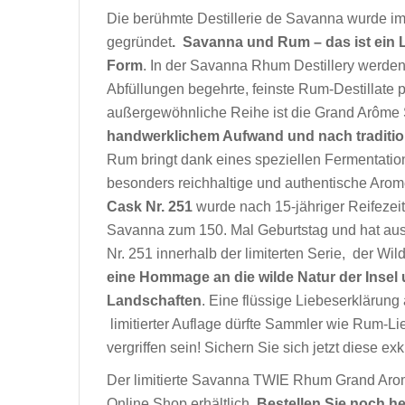
Die berühmte Destillerie de Savanna wurde im 
gegründet
. Savanna und Rum – das ist ein L
Form
. In der Savanna Rhum Destillery werden
Abfüllungen begehrte, feinste Rum-Destillate 
außergewöhnliche Reihe ist die Grand Arôme 
handwerklichem Aufwand und nach tradition
Rum bringt dank eines speziellen Fermentatio
besonders reichhaltige und authentische Arom
Cask Nr. 251
wurde nach 15-jähriger Reifezeit
Savanna zum 150. Mal Geburtstag und hat au
Nr. 251 innerhalb der limiterten Serie, der Wi
eine Hommage an die wilde Natur der Insel
Landschaften
. Eine flüssige Liebeserklärung
limitierter Auflage dürfte Sammler wie Rum-L
vergriffen sein! Sichern Sie sich jetzt diese ex
Der limitierte Savanna TWIE Rhum Grand Arom
Online Shop erhältlich.
Bestellen Sie noch he