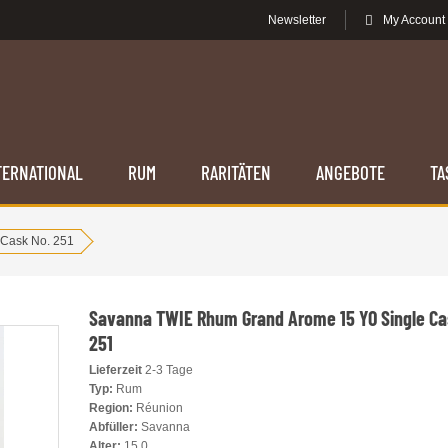
Newsletter
My Account
TERNATIONAL
RUM
RARITÄTEN
ANGEBOTE
TA
Cask No. 251
Savanna TWIE Rhum Grand Arome 15 YO Single Ca
251
Lieferzeit
2-3 Tage
Typ:
Rum
Region:
Réunion
Abfüller:
Savanna
Alter:
15.0