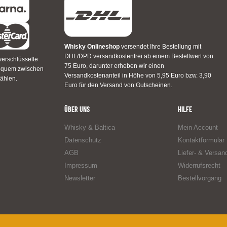
Whisky Onlineshop
versendet Ihre Bestellung mit
DHL/DPD versandkostenfrei ab einem Bestellwert von
verschlüsselte
75 Euro, darunter erheben wir einen
bequem zwischen
Versandkostenanteil in Höhe von 5,95 Euro bzw. 3,90
ählen.
Euro für den Versand von Gutscheinen.
ÜBER UNS
HILFE
Whisky & Baltica
Mein Account
Datenschutz
Kontaktformular
AGB
Liefer- & Versan
Impressum
Widerrufsrecht
Newsletter
Bestellvorgang