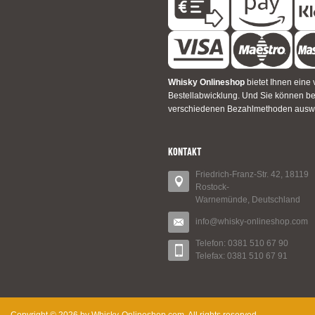
Whisky Onlineshop
bietet Ihnen eine 
Bestellabwicklung. Und Sie können 
verschiedenen Bezahlmethoden ausw
KONTAKT
Friedrich-Franz-Str. 42, 18119
Rostock-
Warnemünde, Deutschland
info@whisky-onlineshop.com
Telefon: 0381 510 67 90
Telefax: 0381 510 67 91