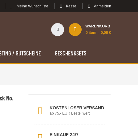
Meine Wunschliste
Kasse
Anmelden
WARENKORB
0
item
0,00 €
STING / GUTSCHEINE
GESCHENKSETS
sk No.
KOSTENLOSER VERSAND
ab 75,- EUR Bestellwert
EINKAUF 24/7