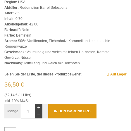
Region:
USA
Abfüller:
Redemption Barrel Selections
Alter:
2.5
Inhalt:
0.70
Alkoholgehalt:
42.00
Farbstoff:
Nein
Farbe:
Bernstein
Aroma:
Süße Vanillenoten, Eichenholz, Karamell und eine Leichte
Roggenwürze
Geschmack:
Vollmundig und weich mit feinen Holznoten, Karamell,
Gewürze, Nüsse
Nachklang:
Mittellang und weich mit Holznoten
Seien Sie der Erste, der dieses Produkt bewertet
Auf Lager
36,50 €
(52,14 € / 1 Liter)
Inkl. 19% MwSt.
Menge
IN DEN WARENKORB