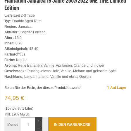
Plantation Jamaica 15 Jahre 2007/2022 ONE TIME Limited
Edition
Lieferzeit
2-3 Tage
Typ:
Double Aged Rum
Region:
Jamaica
Abfüller:
Cognac Ferrand
Alter:
15.0
Inhalt:
0.70
Alkoholgehalt:
48.40
Farbstoff:
Ja
Farbe:
Kupfer
Aroma:
Reife Bananen, Vanille, Aprikosen, Orange und Ingwer
Geschmack:
Fruchtig, etwas Holz, Vanille, Melone und gekochte Äpfel
Nachklang:
Langanhaltend, Vanille und etwas Gewürz
Seien Sie der Erste, der dieses Produkt bewertet
Auf Lager
74,95 €
(107,07 € / 1 Liter)
Inkl. 19% MwSt.
Menge
IN DEN WARENKORB