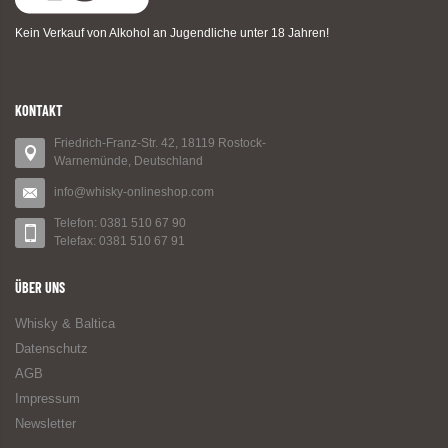
Kein Verkauf von Alkohol an Jugendliche unter 18 Jahren!
KONTAKT
Friedrich-Franz-Str. 42, 18119 Rostock-
Warnemünde, Deutschland
info@whisky-onlineshop.com
Telefon: 0381 510 67 90
Telefax: 0381 510 67 91
ÜBER UNS
Whisky & Baltica
Datenschutz
AGB
Impressum
Newsletter