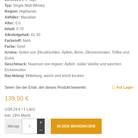
Typ:
Single Malt Whisky
Region:
Highlands
Abfüller:
Macallan
Alter:
0.0
Inhalt:
0.70
Alkoholgehalt:
41.30
Farbstoff:
Nein
Farbe:
Gold
Aroma:
Noten von Zitrusfrüchten, Äpfeln, Birne, Zitronenzesten, Toffee und
Eiche
Geschmack:
Nuancen von Ingwer, Äpfeln, süßer Vanille und weichen
Eichennoten
Nachklang:
Mittellang, weich und leicht trocken
Seien Sie der Erste, der dieses Produkt bewertet
Auf Lager
139,50 €
(199,29 € / 1 Liter)
Inkl. 19% MwSt.
Menge
IN DEN WARENKORB