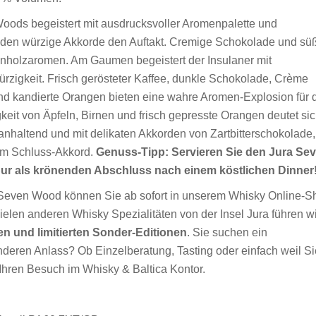
oods begeistert mit ausdrucksvoller Aromenpalette und
den würzige Akkorde den Auftakt. Cremige Schokolade und sü
henholzaromen. Am Gaumen begeistert der Insulaner mit
zigkeit. Frisch gerösteter Kaffee, dunkle Schokolade, Crème
und kandierte Orangen bieten eine wahre Aromen-Explosion für 
keit von Äpfeln, Birnen und frisch gepresste Orangen deutet si
 anhaltend und mit delikaten Akkorden von Zartbitterschokolade,
im Schluss-Akkord.
Genuss-Tipp: Servieren Sie den Jura Se
 pur als krönenden Abschluss nach einem köstlichen Dinner
a Seven Wood können Sie ab sofort in unserem Whisky Online-S
elen anderen Whisky Spezialitäten von der Insel Jura führen wi
n und limitierten Sonder-Editionen
. Sie suchen ein
ren Anlass? Ob Einzelberatung, Tasting oder einfach weil Si
Ihren Besuch im Whisky & Baltica Kontor.