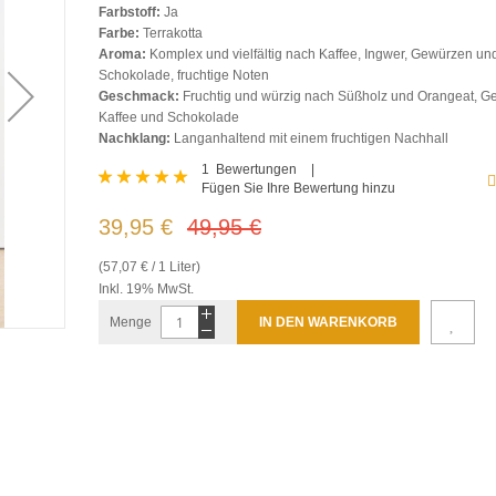
Farbstoff:
Ja
Farbe:
Terrakotta
Aroma:
Komplex und vielfältig nach Kaffee, Ingwer, Gewürzen un
Schokolade, fruchtige Noten
Geschmack:
Fruchtig und würzig nach Süßholz und Orangeat, G
Kaffee und Schokolade
Nachklang:
Langanhaltend mit einem fruchtigen Nachhall
Bewertung:
1
Bewertungen
Fügen Sie Ihre Bewertung hinzu
100
100
% of
39,95 €
49,95 €
(57,07 € / 1 Liter)
Inkl. 19% MwSt.
Menge
IN DEN WARENKORB