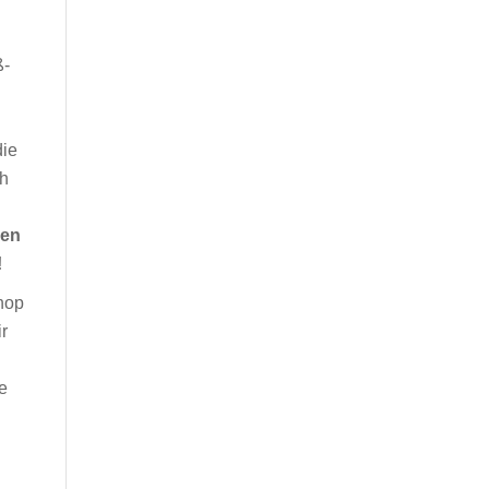
ß-
die
ch
ven
!
hop
r
e