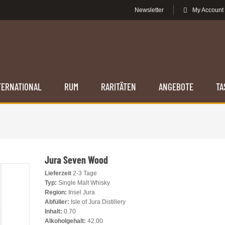
Newsletter
My Account
TERNATIONAL
RUM
RARITÄTEN
ANGEBOTE
TA
Jura Seven Wood
Lieferzeit
2-3 Tage
Typ:
Single Malt Whisky
Region:
Insel Jura
Abfüller:
Isle of Jura Distillery
Inhalt:
0.70
Alkoholgehalt:
42.00