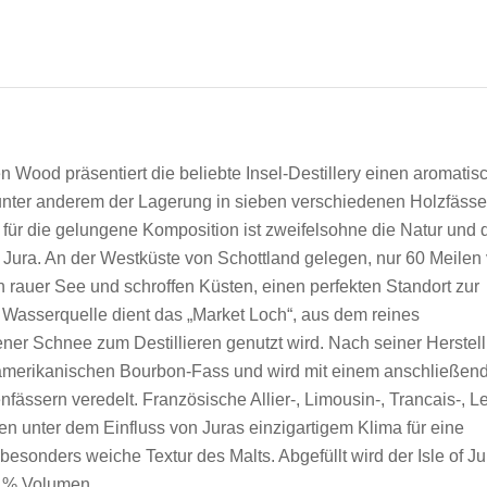
n Wood präsentiert die beliebte Insel-Destillery einen aromatis
unter anderem der Lagerung in sieben verschiedenen Holzfässe
 für die gelungene Komposition ist zweifelsohne die Natur und 
l Jura. An der Westküste von Schottland gelegen, nur 60 Meilen
on rauer See und schroffen Küsten, einen perfekten Standort zur
s Wasserquelle dient das „Market Loch“, aus dem reines
er Schnee zum Destillieren genutzt wird. Nach seiner Herstel
m amerikanischen Bourbon-Fass und wird mit einem anschließen
fässern veredelt. Französische Allier-, Limousin-, Trancais-, L
en unter dem Einfluss von Juras einzigartigem Klima für eine
esonders weiche Textur des Malts. Abgefüllt wird der Isle of Ju
2 % Volumen.