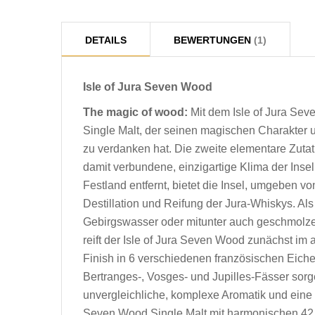
DETAILS
BEWERTUNGEN
1
Isle of Jura Seven Wood
The magic of wood:
Mit dem Isle of Jura Seve
Single Malt, der seinen magischen Charakter 
zu verdanken hat. Die zweite elementare Zutat
damit verbundene, einzigartige Klima der Inse
Festland entfernt, bietet die Insel, umgeben v
Destillation und Reifung der Jura-Whiskys. Al
Gebirgswasser oder mitunter auch geschmolzen
reift der Isle of Jura Seven Wood zunächst i
Finish in 6 verschiedenen französischen Eichen
Bertranges-, Vosges- und Jupilles-Fässer sorg
unvergleichliche, komplexe Aromatik und eine b
Seven Wood Single Malt mit harmonischen 4