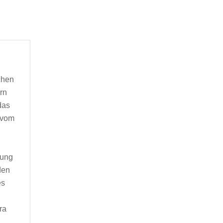
chen
rn
das
 vom
lung
den
es
ra