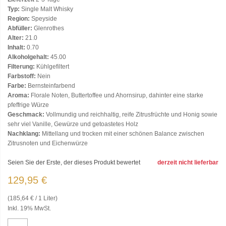
Typ:
Single Malt Whisky
Region:
Speyside
Abfüller:
Glenrothes
Alter:
21.0
Inhalt:
0.70
Alkoholgehalt:
45.00
Filterung:
Kühlgefiltert
Farbstoff:
Nein
Farbe:
Bernsteinfarbend
Aroma:
Florale Noten, Buttertoffee und Ahornsirup, dahinter eine starke
pfeffrige Würze
Geschmack:
Vollmundig und reichhaltig, reife Zitrusfrüchte und Honig sowie
sehr viel Vanille, Gewürze und getoastetes Holz
Nachklang:
Mittellang und trocken mit einer schönen Balance zwischen
Zitrusnoten und Eichenwürze
Seien Sie der Erste, der dieses Produkt bewertet
derzeit nicht lieferbar
129,95 €
(185,64 € / 1 Liter)
Inkl. 19% MwSt.