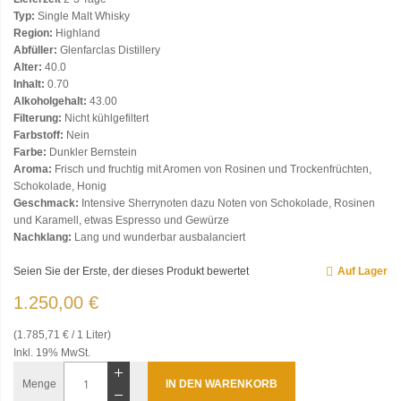
Typ:
Single Malt Whisky
Region:
Highland
Abfüller:
Glenfarclas Distillery
Alter:
40.0
Inhalt:
0.70
Alkoholgehalt:
43.00
Filterung:
Nicht kühlgefiltert
Farbstoff:
Nein
Farbe:
Dunkler Bernstein
Aroma:
Frisch und fruchtig mit Aromen von Rosinen und Trockenfrüchten,
Schokolade, Honig
Geschmack:
Intensive Sherrynoten dazu Noten von Schokolade, Rosinen
und Karamell, etwas Espresso und Gewürze
Nachklang:
Lang und wunderbar ausbalanciert
Seien Sie der Erste, der dieses Produkt bewertet
Auf Lager
1.250,00 €
(1.785,71 € / 1 Liter)
Inkl. 19% MwSt.
Menge
IN DEN WARENKORB