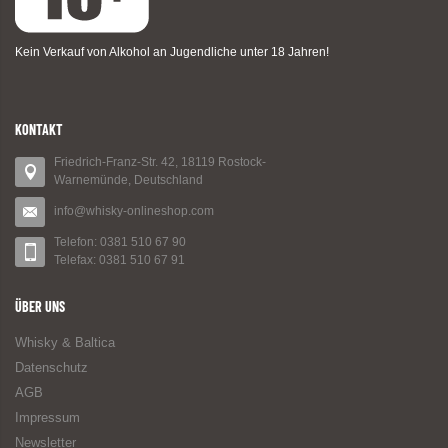
Kein Verkauf von Alkohol an Jugendliche unter 18 Jahren!
KONTAKT
Friedrich-Franz-Str. 42, 18119 Rostock-
Warnemünde, Deutschland
info@whisky-onlineshop.com
Telefon: 0381 510 67 90
Telefax: 0381 510 67 91
ÜBER UNS
Whisky & Baltica
Datenschutz
AGB
Impressum
Newsletter