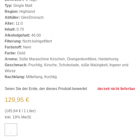
Typ:
Single Malt
Region:
Highland
Abfüller:
GlenDronach
Alter:
11.0
Inhalt:
0.70
Alkoholgehalt:
46.00
Filterung:
Nicht kühlgefiltert
Farbstoff:
Nein
Farbe:
Gold
Aroma:
Süße Maraschine Kirschen, Orangenkonfitüre, Heidehonig
Geschmack:
Fruchtig, Kirsche, Schokolade, süße Malzigkeit, Ingwer und
Würze
Nachklang:
Mittellang, fruchtig
Seien Sie der Erste, der dieses Produkt bewertet
derzeit nicht lieferbar
129,95 €
(185,64 € / 1 Liter)
Inkl. 19% MwSt.