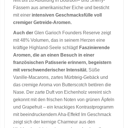
reift bis zu Abfüllung in Bourbon– und Sherry-
Fässern aus amerikanischer Eiche und besticht
mit einer
intensiven Geschmacksfülle voll
cremiger Getreide-Aromen.
Auch der
Glen Garioch Founders Reserve zeigt
mit 48% Volumen, das in seinem Herzen eine
kräftige Highland-Seele schlägt!
Faszinierende
Aromen, die an einen Besuch in einer
französischen Patisserie erinnern, begeistern
mit verschwenderischer Intensität.
Süße
Vanille-Macarons, zartes Mürbteig-Gebäck und
das cremige Aroma von Butterscotch betören die
Nase. Der zarte Duft von Eichenholz vereint sich
gekonnt mit den frischen Noten von grünen Äpfeln
und Grapefruit – ein knackiges Kontrastprogramm
mit beeindruckendem Aha-Effekt! Im Geschmack
zeigt sich der kernige Charmeur aus den