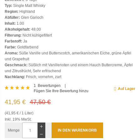
Typ:
Single Malt Whisky
Region:
Highland
Abfüller:
Glen Garioch
Inhalt:
1.00
Alkoholgehalt:
48.00
Filterung:
Nicht kühlgefiltert
Farbstoff:
Ja
Farbe:
Goldfarbend
Aroma:
Süße Vanille und Butterscotch, amerikanischen Eiche, grüne Äpfel
und Grapefruit
Geschmack:
Süßlich mit Vanillenoten und einem Hauch Buttercreme, Äpfel
und Zitrusfrücht, Sehr erfrischend
Nachklang:
Frisch, vornehm, zart
Bewertung:
1
Bewertungen
Auf Lager
Fügen Sie Ihre Bewertung hinzu
100
100
% of
41,95 €
47,50 €
(41,95 € / 1 Liter)
Inkl. 19% MwSt.
Menge
IN DEN WARENKORB