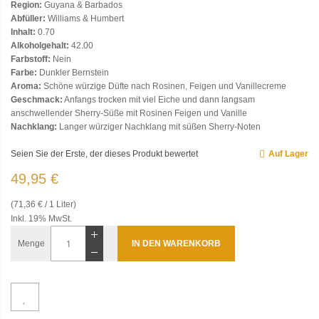
Region:
Guyana & Barbados
Abfüller:
Williams & Humbert
Inhalt:
0.70
Alkoholgehalt:
42.00
Farbstoff:
Nein
Farbe:
Dunkler Bernstein
Aroma:
Schöne würzige Düfte nach Rosinen, Feigen und Vanillecreme
Geschmack:
Anfangs trocken mit viel Eiche und dann langsam
anschwellender Sherry-Süße mit Rosinen Feigen und Vanille
Nachklang:
Langer würziger Nachklang mit süßen Sherry-Noten
Seien Sie der Erste, der dieses Produkt bewertet
Auf Lager
49,95 €
(71,36 € / 1 Liter)
Inkl. 19% MwSt.
Menge
IN DEN WARENKORB