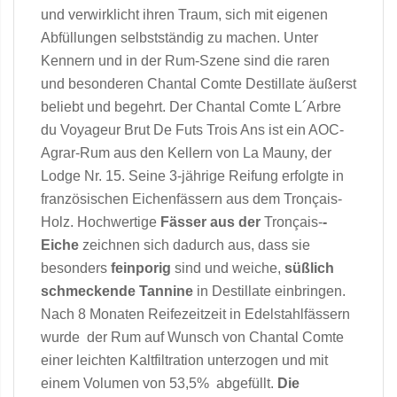
und verwirklicht ihren Traum, sich mit eigenen
Abfüllungen selbstständig zu machen. Unter
Kennern und in der Rum-Szene sind die raren
und besonderen Chantal Comte Destillate äußerst
beliebt und begehrt. Der Chantal Comte L´Arbre
du Voyageur Brut De Futs Trois Ans ist ein AOC-
Agrar-Rum aus den Kellern von La Mauny, der
Lodge Nr. 15. Seine 3-jährige Reifung erfolgte in
französischen Eichenfässern aus dem Tronçais-
Holz. Hochwertige
Fässer aus der
Tronçais-
-
Eiche
zeichnen sich dadurch aus, dass sie
besonders
feinporig
sind und weiche,
süßlich
schmeckende Tannine
in Destillate einbringen.
Nach 8 Monaten Reifezeitzeit in Edelstahlfässern
wurde der Rum auf Wunsch von Chantal Comte
einer leichten Kaltfiltration unterzogen und mit
einem Volumen von 53,5% abgefüllt.
Die