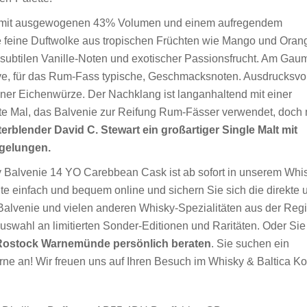
t mit ausgewogenen 43% Volumen und einem aufregendem
e feine Duftwolke aus tropischen Früchten wie Mango und Oran
it subtilen Vanille-Noten und exotischer Passionsfrucht. Am Ga
e, für das Rum-Fass typische, Geschmacksnoten. Ausdrucksvol
einer Eichenwürze. Der Nachklang ist langanhaltend mit einer
te Mal, das Balvenie zur Reifung Rum-Fässer verwendet, doch 
erblender David C. Stewart ein großartiger Single Malt mit
 gelungen.
ky Balvenie 14 YO Carebbean Cask ist ab sofort in unserem Whi
ute einfach und bequem online und sichern Sie sich die direkte 
Balvenie und vielen anderen Whisky-Spezialitäten aus der Reg
swahl an limitierten Sonder-Editionen und Raritäten. Oder Sie
Rostock Warnemünde persönlich beraten
. Sie suchen ein
e an! Wir freuen uns auf Ihren Besuch im Whisky & Baltica Ko