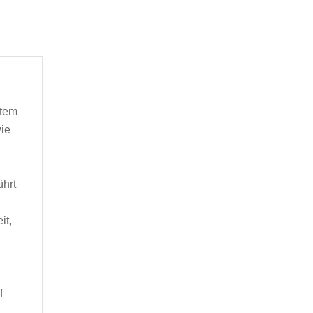
stem
wie
ührt
it,
d
f