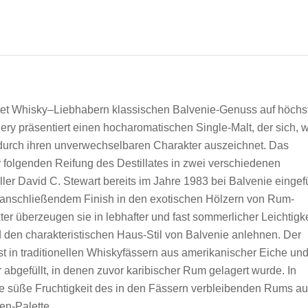
tet Whisky–Liebhabern klassischen Balvenie-Genuss auf höch
ery präsentiert einen hocharomatischen Single-Malt, der sich, 
durch ihren unverwechselbaren Charakter auszeichnet. Das
 folgenden Reifung des Destillates in zwei verschiedenen
ller David C. Stewart bereits im Jahre 1983 bei Balvenie eingef
em anschließendem Finish in den exotischen Hölzern von Rum-
r überzeugen sie in lebhafter und fast sommerlicher Leichtigke
 den charakteristischen Haus-Stil von Balvenie anlehnen. Der
t in traditionellen Whiskyfässern aus amerikanischer Eiche un
abgefüllt, in denen zuvor karibischer Rum gelagert wurde. In
e süße Fruchtigkeit des in den Fässern verbleibenden Rums au
en-Palette.