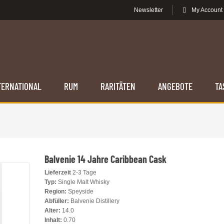
Newsletter
My Account
TERNATIONAL
RUM
RARITÄTEN
ANGEBOTE
TA
Balvenie 14 Jahre Caribbean Cask
Lieferzeit
2-3 Tage
Typ:
Single Malt Whisky
Region:
Speyside
Abfüller:
Balvenie Distillery
Alter:
14.0
Inhalt:
0.70