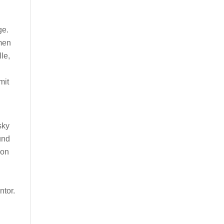
ge.
umen
le,
mit
sky
und
ion
ntor.