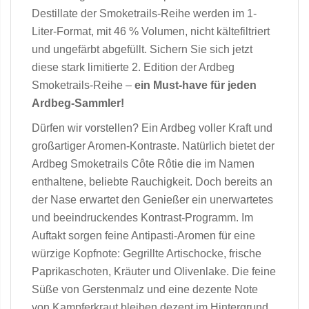
Destillate der Smoketrails-Reihe werden im 1-
Liter-Format, mit 46 % Volumen, nicht kältefiltriert
und ungefärbt abgefüllt. Sichern Sie sich jetzt
diese stark limitierte 2. Edition der Ardbeg
Smoketrails-Reihe –
ein Must-have für jeden
Ardbeg-Sammler!
Dürfen wir vorstellen? Ein Ardbeg voller Kraft und
großartiger Aromen-Kontraste. Natürlich bietet der
Ardbeg Smoketrails Côte Rôtie die im Namen
enthaltene, beliebte Rauchigkeit. Doch bereits an
der Nase erwartet den Genießer ein unerwartetes
und beeindruckendes Kontrast-Programm. Im
Auftakt sorgen feine Antipasti-Aromen für eine
würzige Kopfnote: Gegrillte Artischocke, frische
Paprikaschoten, Kräuter und Olivenlake. Die feine
Süße von Gerstenmalz und eine dezente Note
von Kampferkraut bleiben dezent im Hintergrund.