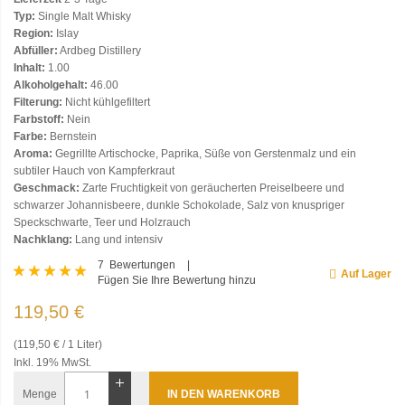
Typ:
Single Malt Whisky
Region:
Islay
Abfüller:
Ardbeg Distillery
Inhalt:
1.00
Alkoholgehalt:
46.00
Filterung:
Nicht kühlgefiltert
Farbstoff:
Nein
Farbe:
Bernstein
Aroma:
Gegrillte Artischocke, Paprika, Süße von Gerstenmalz und ein
subtiler Hauch von Kampferkraut
Geschmack:
Zarte Fruchtigkeit von geräucherten Preiselbeere und
schwarzer Johannisbeere, dunkle Schokolade, Salz von knuspriger
Speckschwarte, Teer und Holzrauch
Nachklang:
Lang und intensiv
Bewertung:
7
Bewertungen
Auf Lager
Fügen Sie Ihre Bewertung hinzu
97
100
% of
119,50 €
(119,50 € / 1 Liter)
Inkl. 19% MwSt.
Menge
IN DEN WARENKORB