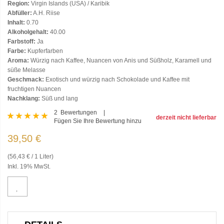
Region:
Virgin Islands (USA) / Karibik
Abfüller:
A.H. Riise
Inhalt:
0.70
Alkoholgehalt:
40.00
Farbstoff:
Ja
Farbe:
Kupferfarben
Aroma:
Würzig nach Kaffee, Nuancen von Anis und Süßholz, Karamell und
süße Melasse
Geschmack:
Exotisch und würzig nach Schokolade und Kaffee mit
fruchtigen Nuancen
Nachklang:
Süß und lang
Bewertung:
2
Bewertungen
derzeit nicht lieferbar
Fügen Sie Ihre Bewertung hinzu
100
100
% of
39,50 €
(56,43 € / 1 Liter)
Inkl. 19% MwSt.